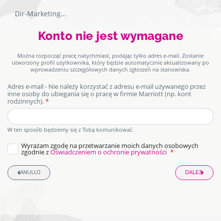
Dir-Marketing
...
Formularz
Ekran
Konto nie jest wymagane
zgłoszenia
na
identyfikacji.
stanowisko
Można rozpocząć pracę natychmiast, podając tylko adres e-mail. Zostanie
utworzony profil użytkownika, który będzie automatycznie aktualizowany po
wprowadzeniu szczegółowych danych zgłoszeń na stanowiska.
Adres e-mail - Nie należy korzystać z adresu e-mail używanego przez
inne osoby do ubiegania się o pracę w firmie Marriott (np. kont
rodzinnych).
honeypot
W ten sposób będziemy się z Tobą komunikować.
Wyrażam zgodę na przetwarzanie moich danych osobowych
zgodnie z
Oświadczeniem o ochronie prywatności
ANULUJ
DALEJ