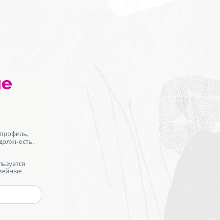
не
 профиль,
 должность.
льзуется
емейные