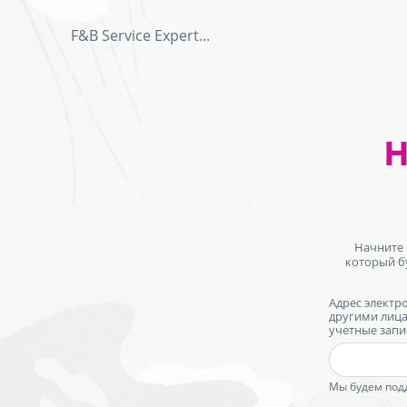
F&B Service Expert
...
Форма
Э
Н
заявки
на
должность
а
Начните 
который бу
Адрес электр
другими лица
учетные запи
honeypot
Мы будем подд