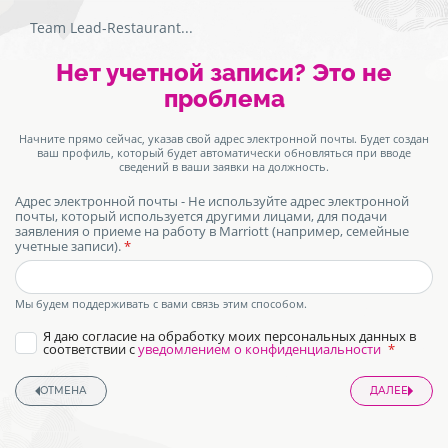
Team Lead-Restaurant
...
Форма
Экран
Нет учетной записи? Это не
заявки
на
аутентификации.
проблема
должность
Начните прямо сейчас, указав свой адрес электронной почты. Будет создан
ваш профиль, который будет автоматически обновляться при вводе
сведений в ваши заявки на должность.
Адрес электронной почты - Не используйте адрес электронной
почты, который используется другими лицами, для подачи
заявления о приеме на работу в Marriott (например, семейные
учетные записи).
honeypot
Мы будем поддерживать с вами связь этим способом.
Я даю согласие на обработку моих персональных данных в
соответствии с
уведомлением о конфиденциальности
ОТМЕНА
ДАЛЕЕ