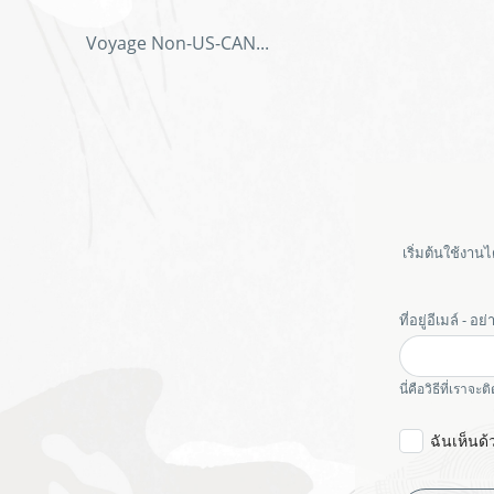
Voyage Non-US-CAN
...
แบบ
ฟอร์ม
ใบ
สมัคร
งาน
เริ่มต้นใช้งา
ที่อยู่อีเมล์ - 
honeypot
นี่คือวิธีที่เราจะ
ฉันเห็นด