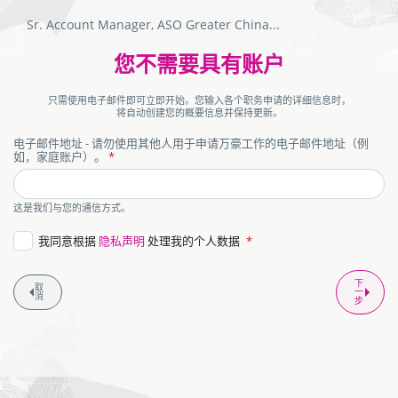
Sr. Account Manager, ASO Greater China
...
职
验
您不需要具有账户
务
申
证
请
只需使用电子邮件即可立即开始。您输入各个职务申请的详细信息时，
表
屏
将自动创建您的概要信息并保持更新。
单
幕。
电子邮件地址 - 请勿使用其他人用于申请万豪工作的电子邮件地址（例
如，家庭账户）。
honeypot
这是我们与您的通信方式。
我同意根据
隐私声明
处理我的个人数据
下
取
一
消
步